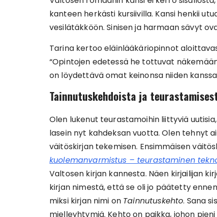
Valtosen romaanin kansi ei kerro sisällöstä, se
kanteen herkästi kursiivilla. Kansi henkii ut
vesilätäkköön. Sinisen ja harmaan sävyt ova
Tarina kertoo eläinlääkäriopinnot aloittavas
“Opintojen edetessä he tottuvat näkemään h
on löydettävä omat keinonsa niiden kanssa 
Tainnutuskehdoista ja teurastamises
Olen lukenut teurastamoihin liittyviä uutisia
lasein nyt kahdeksan vuotta. Olen tehnyt ai
väitöskirjan tekemisen. Ensimmäisen väitöski
kuolemanvarmistus – teurastaminen tekno
Valtosen kirjan kannesta. Näen kirjailijan ki
kirjan nimestä, että se oli jo päätetty ennen
miksi kirjan nimi on
Tainnutuskehto
. Sana sis
mielleyhtymiä. Kehto on paikka, johon pien