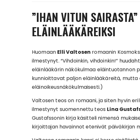
”IHAN VITUN SAIRASTA”
ELÄINLÄÄKÄREIKSI
Huomaan
Elli Valtosen
romaanin Kosmoksen
ilmestynyt. “Vihdoinkin, vihdoinkin!” huudah
eläinlääkärin näkökulmaa eläintuotannon 
kunnioittavat paljon eläinlääkäreitä, mutta 
eläinoikeusnäkökulmaisesti.)
Valtosen teos on romaani, ja siten hyvin er
ilmestynyt suomennettu teos
Lina Gustaf
Gustafssonin kirja käsitteli nimensä mukai
kirjoittajan havainnot etenivät päiväkirjan mu