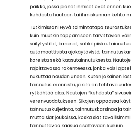
paikka, jossa pienet ihmiset ovat ennen ku
kehdosta hautaan tai ihmiskunnan kehto me
Tutkimissani Hyvä toimintatapa teurastukse
kuin muutkin tappamiseen tarvittavien väl
säilytystilat, karsinat, sähköpiiska, tainnu
automaattisista ajokäytävistä, tainnutuskars
koreista sekä kaasutainnutuksesta. Nautoje
rajoittavassa rakenteessa, jonka voisi ajatel
nukuttaa naudan uneen. Kuten jokainen lasta
tainnutus ei onnistu, ja sitä on tehtävä uud
rytkähtää alas. Nautojen “kehdosta” sivusei
verenvuodatukseen. Sikojen oppaassa käyt
tainnutuskuljetinta, tainnutuskarsinaa ja ta
mutta siat joukoissa, koska siat tavallisimm
tainnuttavaa kaasua sisältävään kuiluun.