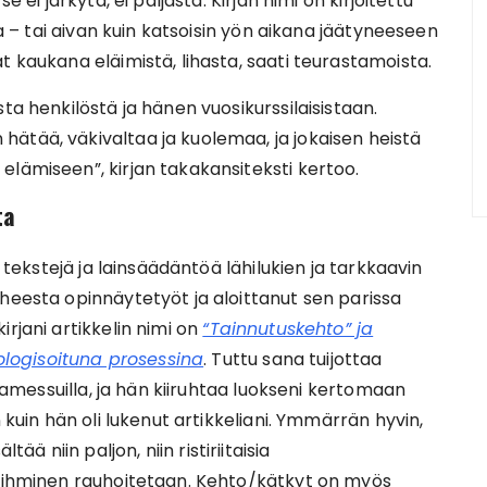
 ei järkytä, ei paljasta. Kirjan nimi on kirjoitettu
ua – tai aivan kuin katsoisin yön aikana jäätyneeseen
t kaukana eläimistä, lihasta, saati teurastamoista.
ta henkilöstä ja hänen vuosikurssilaisistaan.
ätää, väkivaltaa ja kuolemaa, ja jokaisen heistä
elämiseen”, kirjan takakansiteksti kertoo.
ta
, tekstejä ja lainsäädäntöä lähilukien ja tarkkaavin
heesta opinnäytetyöt ja aloittanut sen parissa
rjani artikkelin nimi on
“Tainnutuskehto” ja
logisoituna prosessina
. Tuttu sana tuijottaa
rjamessuilla, ja hän kiiruhtaa luokseni kertomaan
 kuin hän oli lukenut artikkeliani. Ymmärrän hyvin,
ältää niin paljon, niin ristiriitaisia
i ihminen rauhoitetaan. Kehto/kätkyt on myös