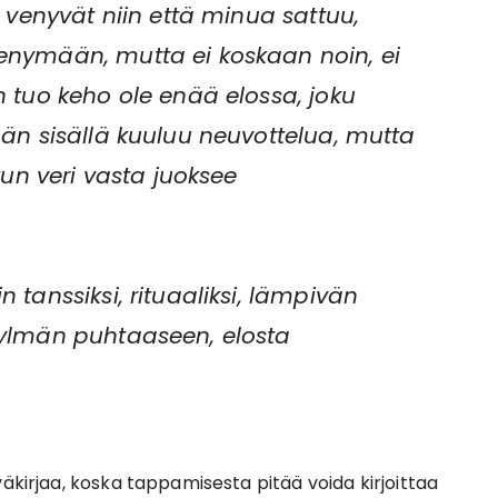
, venyvät niin että minua sattuu,
enymään, mutta ei koskaan noin, ei
n tuo keho ole enää elossa, joku
ään sisällä kuuluu neuvottelua, mutta
 kun veri vasta juoksee
 tanssiksi, rituaaliksi, lämpivän
kylmän puhtaaseen, elosta
väkirjaa, koska tappamisesta pitää voida kirjoittaa