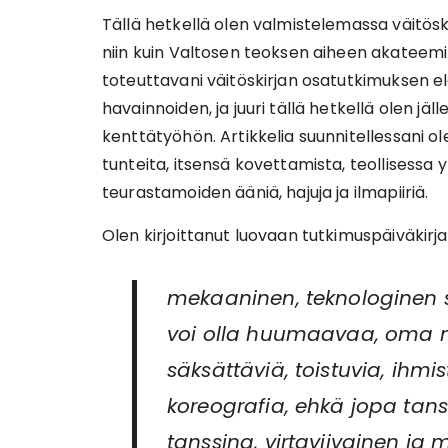
Tällä hetkellä olen valmistelemassa väitöski
niin kuin Valtosen teoksen aiheen akateemine
toteuttavani väitöskirjan osatutkimuksen el
havainnoiden, ja juuri tällä hetkellä olen j
kenttätyöhön. Artikkelia suunnitellessani ol
tunteita, itsensä kovettamista, teollisessa
teurastamoiden ääniä, hajuja ja ilmapiiriä.
Olen kirjoittanut luovaan tutkimuspäiväkirja
mekaaninen, teknologinen
voi olla huumaavaa, oma m
säksättäviä, toistuvia, ihmist
koreografia, ehkä jopa tanss
tanssina, virtaviivainen ja 