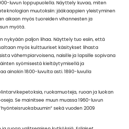
900-luvun loppupuolella. Näyttely kuvaa, miten
eteknologian muutoksiin: jääkaappien yleistyminen
an aikaan myös tuoreiden vihannesten ja
usun myötä.
nykyään paljon lihaa. Näyttely tuo esiin, että
altaan myös kulttuuriset käsitykset lihasta
ta vähempiarvoisena, naisille ja lapsille sopivana
läinten syömisestä kieltäytymisellä ja
aa ainakin 1800-luvulta asti. 1890-luvulla
lintarvikepetoksia, ruokamuoteja, ruoan ja luokan
nooseja. Se mainitsee muun muassa 1960-luvun
n ”hyönteisruokabuumin” sekä vuoden 2009
ja ruoan valitsemisen kytköksiä. Erilaiset