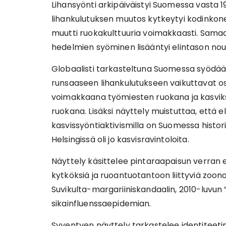
Lihansyönti arkipäiväistyi Suomessa vasta 1
lihankulutuksen muutos kytkeytyi kodinkon
muutti ruokakulttuuria voimakkaasti. Sama
hedelmien syöminen lisääntyi elintason no
Globaalisti tarkasteltuna Suomessa syödään 
runsaaseen lihankulutukseen vaikuttavat os
voimakkaana työmiesten ruokana ja kasviksis
ruokana. Lisäksi näyttely muistuttaa, että e
kasvissyöntiaktivismilla on Suomessa histori
Helsingissä oli jo kasvisravintoloita.
Näyttely käsittelee pintaraapaisun verran e
kytköksiä ja ruoantuotantoon liittyviä zoo
Suvikulta-margariiniskandaalin, 2010-luvu
sikainfluenssaepidemian.
Syventyen näyttely tarkastelee identiteetin 