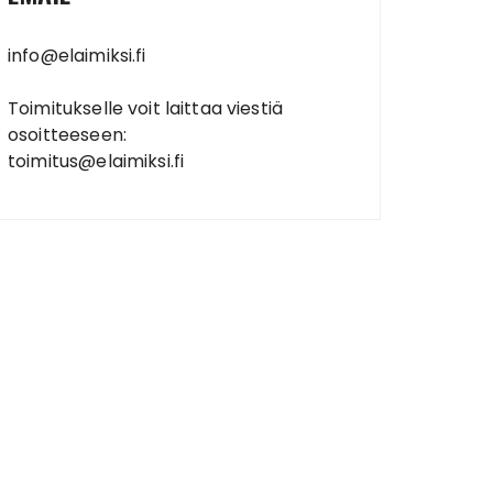
info@elaimiksi.fi
Toimitukselle voit laittaa viestiä
osoitteeseen:
toimitus@elaimiksi.fi