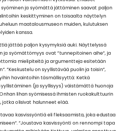
en syöminen ja syömättä jättäminen saavat paljon
valintoihin keskittyminen on toisaalta näyttelyn
opuheluun maatalousmuseon muiden, kulutuksen
elyiden kanssa.
ttiä jättää paljon kysymyksiä auki. Näyttelyssä
 ja syömättömyys ovat ”tunnepitoinen aihe”, ja
dottomia mielipiteitä ja argumentteja esitetään
. ”Keskustelu on syyllistävää puolin ja toisin”,
yihin havaintoihin täsmällisyyttä: Ketkä
syyllistäminen (ja syyllisyys) väistämättä huonoja
 Onhan lihan syömisessä ihmisten ruokakulttuurin
a, jotka olisivat halunneet elää.
ustavaa kasvissyöntiä eli fleksaamista, joka edustaa
iseen”. ”Joustava kasvissyönti on rennompi tapa