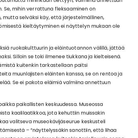
outumatta mihinkään tiettyyn, valmiina annettuun
. Se, mihin verrattuna fleksaaminen on
, mutta selväksi käy, että järjestelmällinen,
yömisestä kieltäytyminen ei näyttelyn mukaan ole
siä ruokakulttuurin ja eläintuotannon välillä, jättää
si. Silloin se toki ilmenee tiukkana ja kielteisenä.
ämistä kuitenkin tarkastellaan paitsi
ita muunlajisten eläinten kanssa, se on rentoa ja
n elää. Se ei pakota eläimiä valmiina annettuun
paikka paikallisten keskuudessa. Museossa
nista kaalilaatikkoa, jota kehuttiin muissakin
uokaa valitseva museokävijäseurue keskusteli
ämisestä – ”näyttelyssäkin sanottiin, että lihaa