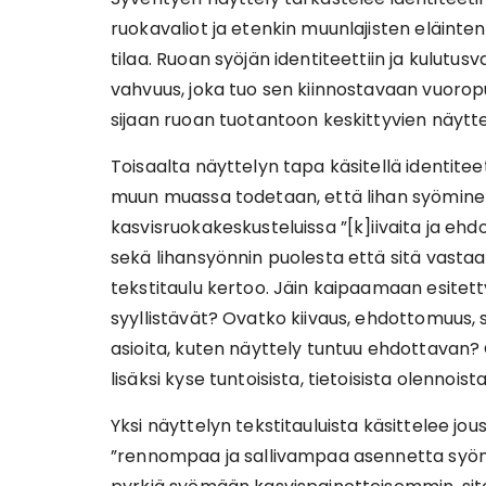
ruokavaliot ja etenkin muunlajisten eläint
tilaa. Ruoan syöjän identiteettiin ja kulutus
vahvuus, joka tuo sen kiinnostavaan vuor
sijaan ruoan tuotantoon keskittyvien näytt
Toisaalta näyttelyn tapa käsitellä identitee
muun muassa todetaan, että lihan syöminen
kasvisruokakeskusteluissa ”[k]iivaita ja eh
sekä lihansyönnin puolesta että sitä vastaan”
tekstitaulu kertoo. Jäin kaipaamaan esitett
syyllistävät? Ovatko kiivaus, ehdottomuus, 
asioita, kuten näyttely tuntuu ehdottavan?
lisäksi kyse tuntoisista, tietoisista olennoist
Yksi näyttelyn tekstitauluista käsittelee jo
”rennompaa ja sallivampaa asennetta syöm