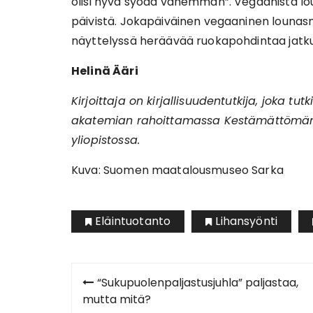
olisi hyvä syödä vähemmän”. Vegaanista lou
päivistä. Jokapäiväinen vegaaninen lounasm
näyttelyssä heräävää ruokapohdintaa jatkum
Helinä Ääri
Kirjoittaja on kirjallisuudentutkija, joka t
akatemian rahoittamassa Kestämättömän k
yliopistossa.
Kuva: Suomen maatalousmuseo Sarka
Eläintuotanto
Lihansyönti
Artikkelien
“Sukupuolenpaljastusjuhla” paljastaa,
selaus
mutta mitä?