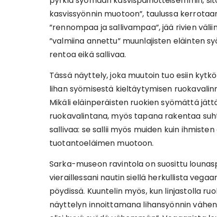
pyrkiä syömään kasvispainotteisemmin, sit
kasvissyönnin muotoon”, taulussa kerrotaan
”rennompaa ja sallivampaa”, jää rivien väliin
”valmiina annettu” muunlajisten eläinten s
rentoa eikä sallivaa.
Tässä näyttely, joka muutoin tuo esiin kytkök
lihan syömisestä kieltäytymisen ruokavalinnak
Mikäli eläinperäisten ruokien syömättä jätt
ruokavalintana, myös tapana rakentaa suhte
sallivaa: se sallii myös muiden kuin ihmiste
tuotantoeläimen muotoon.
Sarka-museon ravintola on suosittu lounas
vieraillessani nautin siellä herkullista vegaa
pöydissä. Kuuntelin myös, kun linjastolla r
näyttelyn innoittamana lihansyönnin vähent