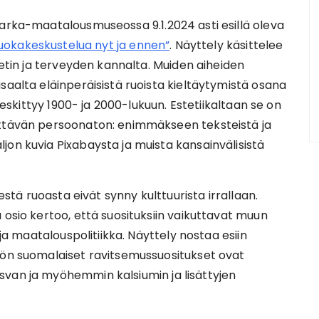
Sarka-maatalousmuseossa 9.1.2024 asti esillä oleva
 Ruokakeskustelua nyt ja ennen”
. Näyttely käsittelee
eetin ja terveyden kannalta. Muiden aiheiden
saalta eläinperäisistä ruoista kieltäytymistä osana
 keskittyy 1900- ja 2000-lukuun. Estetiikaltaan se on
ättävän persoonaton: enimmäkseen teksteistä ja
jon kuvia Pixabaysta ja muista kansainvälisistä
sestä ruoasta eivät synny kulttuurista irrallaan.
 osio kertoo, että suosituksiin vaikuttavat muun
 ja maatalouspolitiikka. Näyttely nostaa esiin
öön suomalaiset ravitsemussuositukset ovat
svan ja myöhemmin kalsiumin ja lisättyjen