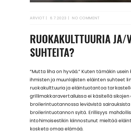
ARVIOT
6.7.2023
NO COMMENT
RUOKAKULTTUURIA JA/VA
SUHTEITA?
”Mutta liha on hyvää.” Kuten tämäkin usein k
ihmisten ja muunlajisten eläinten suhteet lim
ruokakulttuuria ja eläintuotantoa tarkastell
grillimakkaravertailuissa ei käsitellä sikoje
broilerintuotannossa leviävistä sairauksista 
broilerintuotannon syitä. Erillisyys mahdolli
intohimoisestikin kiinnostunut mieltää eläint
kosketa omaa elämää.