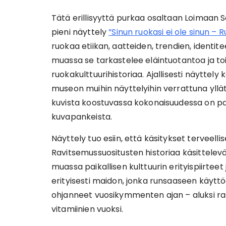
Tätä erillisyyttä purkaa osaltaan Loimaan 
pieni näyttely
”Sinun ruokasi ei ole sinun –
ruokaa etiikan, aatteiden, trendien, identit
muassa se tarkastelee eläintuotantoa ja toi
ruokakulttuurihistoriaa. Ajallisesti näyttely
museon muihin näyttelyihin verrattuna yll
kuvista koostuvassa kokonaisuudessa on pal
kuvapankeista.
Näyttely tuo esiin, että käsitykset terveelli
Ravitsemussuositusten historiaa käsittelevä
muassa paikallisen kulttuurin erityispiirteet
erityisesti maidon, jonka runsaaseen käytt
ohjanneet vuosikymmenten ajan – aluksi ra
vitamiinien vuoksi.