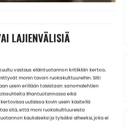
I LAJIENVÄLISIÄ
uultu vastaus eläintuotannon kritiikkiin kertoo,
ittyvät monin tavoin ruokakulttuureihin. Silti
aan usein erillään toisistaan: sanomalehtien
n olosuhteita lihantuotannossa eikä
kertovissa uutisissa kovin usein käsitellä
staa sitä, että moni ruokakulttuureista
uotannon kaukaiseksi ja tylsäksi aiheeksi, joka ei