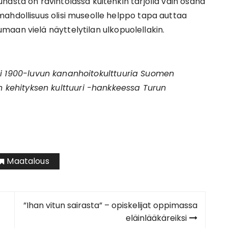
nasta on ravintolassa kuitenkin tarjolla vain osana
ahdollisuus olisi museolle helppo tapa auttaa
aan vielä näyttelytilan ulkopuolellakin.
utkii 1900-luvun kananhoitokulttuuria Suomen
ehityksen kulttuuri -hankkeessa Turun
Maatalous
”Ihan vitun sairasta” – opiskelijat oppimassa
eläinlääkäreiksi