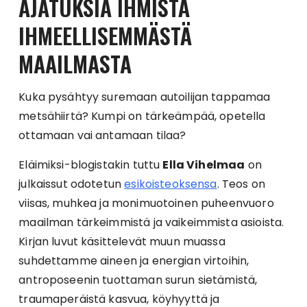
AJATUKSIA IHMISTÄ
IHMEELLISEMMÄSTÄ
MAAILMASTA
Kuka pysähtyy suremaan autoilijan tappamaa
metsähiirtä? Kumpi on tärkeämpää, opetella
ottamaan vai antamaan tilaa?
Eläimiksi-blogistakin tuttu
Ella Vihelmaa
on
julkaissut odotetun
esikoisteoksensa
. Teos on
viisas, muhkea ja monimuotoinen puheenvuoro
maailman tärkeimmistä ja vaikeimmista asioista.
Kirjan luvut käsittelevät muun muassa
suhdettamme aineen ja energian virtoihin,
antroposeenin tuottaman surun sietämistä,
traumaperäistä kasvua, köyhyyttä ja