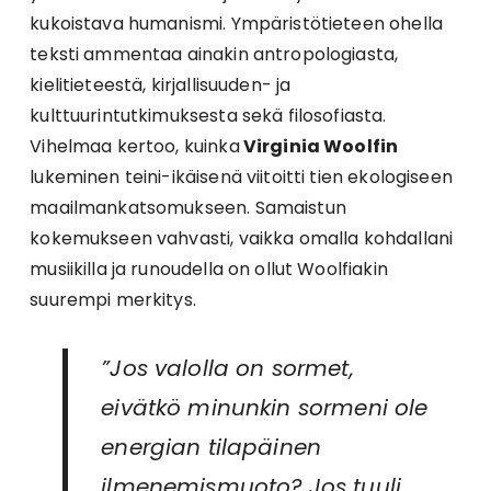
kukoistava humanismi. Ympäristötieteen ohella
teksti ammentaa ainakin antropologiasta,
kielitieteestä, kirjallisuuden- ja
kulttuurintutkimuksesta sekä filosofiasta.
Vihelmaa kertoo, kuinka
Virginia Woolfin
lukeminen teini-ikäisenä viitoitti tien ekologiseen
maailmankatsomukseen. Samaistun
kokemukseen vahvasti, vaikka omalla kohdallani
musiikilla ja runoudella on ollut Woolfiakin
suurempi merkitys.
”Jos valolla on sormet,
eivätkö minunkin sormeni ole
energian tilapäinen
ilmenemismuoto? Jos tuuli