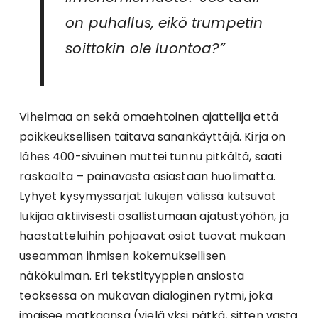
on puhallus, eikö trumpetin
soittokin ole luontoa?”
Vihelmaa on sekä omaehtoinen ajattelija että
poikkeuksellisen taitava sanankäyttäjä. Kirja on
lähes 400-sivuinen muttei tunnu pitkältä, saati
raskaalta – painavasta asiastaan huolimatta.
Lyhyet kysymyssarjat lukujen välissä kutsuvat
lukijaa aktiivisesti osallistumaan ajatustyöhön, ja
haastatteluihin pohjaavat osiot tuovat mukaan
useamman ihmisen kokemuksellisen
näkökulman. Eri tekstityyppien ansiosta
teoksessa on mukavan dialoginen rytmi, joka
imaisee matkaansa (vielä yksi pätkä, sitten vasta