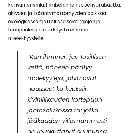
konsumerismia, ihmiseläimen toisenvaraisuutta,
äitiyden ja lisääntymättömyyden paikkaa
ekologisessa ajattelussa sekä rajojen ja
tuonpuoleisen merkitystä elämän
mielekkyydelle.
”Kun ihminen juo lasillisen
vettä, häneen päätyy
molekyylejä, jotka ovat
nousseet korkeuksiin
kivihiilikauden kortepuun
johtosolukossa tai jotka
jääkauden villamammutti
on rouskuttanut suuhunsa. …