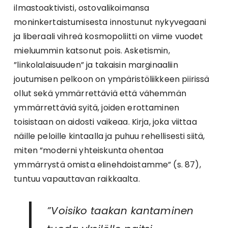
ilmastoaktivisti, ostovalikoimansa
moninkertaistumisesta innostunut nykyvegaani
ja liberaali vihreä kosmopoliitti on viime vuodet
mieluummin katsonut pois. Asketismin,
”linkolalaisuuden” ja takaisin marginaaliin
joutumisen pelkoon on ympäristöliikkeen piirissä
ollut sekä ymmärrettäviä että vähemmän
ymmärrettäviä syitä, joiden erottaminen
toisistaan on aidosti vaikeaa. Kirja, joka viittaa
näille peloille kintaalla ja puhuu rehellisesti siitä,
miten ”moderni yhteiskunta ohentaa
ymmärrystä omista elinehdoistamme” (s. 87),
tuntuu vapauttavan raikkaalta.
”Voisiko taakan kantaminen