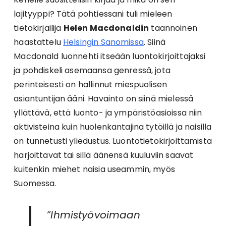
lajityyppi? Tätä pohtiessani tuli mieleen
tietokirjailija
Helen Macdonaldin
taannoinen
haastattelu
Helsingin Sanomissa
. Siinä
Macdonald luonnehti itseään luontokirjoittajaksi
ja pohdiskeli asemaansa genressä, jota
perinteisesti on hallinnut miespuolisen
asiantuntijan ääni. Havainto on siinä mielessä
yllättävä, että luonto- ja ympäristöasioissa niin
aktivisteina kuin huolenkantajina tytöillä ja naisilla
on tunnetusti yliedustus. Luontotietokirjoittamista
harjoittavat tai sillä äänensä kuuluviin saavat
kuitenkin miehet naisia useammin, myös
Suomessa.
”Ihmistyövoimaan