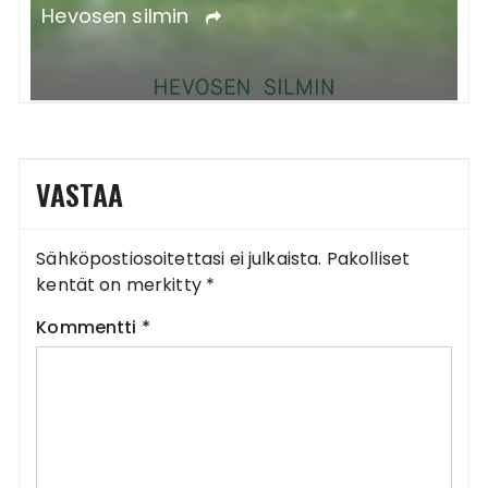
L
Hevosen silmin
s
VASTAA
Sähköpostiosoitettasi ei julkaista.
Pakolliset
kentät on merkitty
*
Kommentti
*