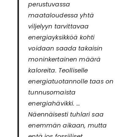
perustuvassa
maataloudessa yhtä
viljelyyn tarvittavaa
energiayksikköä kohti
voidaan saada takaisin
moninkertainen määrä
kaloreita. Teolliselle
energiatuotannolle taas on
tunnusomaista
energiahävikki. …
Näennäisesti tuhlari saa
enemmän aikaan, mutta
entä jos fossiiliset