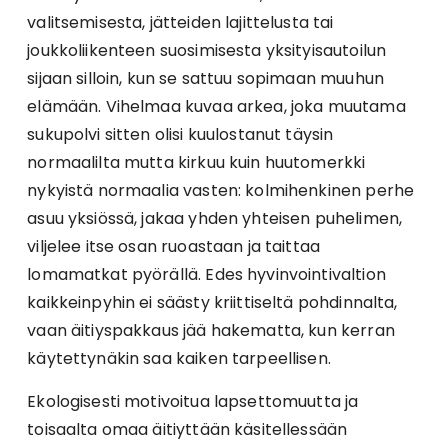
valitsemisesta, jätteiden lajittelusta tai
joukkoliikenteen suosimisesta yksityisautoilun
sijaan silloin, kun se sattuu sopimaan muuhun
elämään. Vihelmaa kuvaa arkea, joka muutama
sukupolvi sitten olisi kuulostanut täysin
normaalilta mutta kirkuu kuin huutomerkki
nykyistä normaalia vasten: kolmihenkinen perhe
asuu yksiössä, jakaa yhden yhteisen puhelimen,
viljelee itse osan ruoastaan ja taittaa
lomamatkat pyörällä. Edes hyvinvointivaltion
kaikkeinpyhin ei säästy kriittiseltä pohdinnalta,
vaan äitiyspakkaus jää hakematta, kun kerran
käytettynäkin saa kaiken tarpeellisen.
Ekologisesti motivoitua lapsettomuutta ja
toisaalta omaa äitiyttään käsitellessään