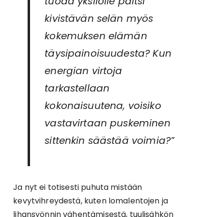
tuoda yksilölle paitsi
kivistävän selän myös
kokemuksen elämän
täysipainoisuudesta? Kun
energian virtoja
tarkastellaan
kokonaisuutena, voisiko
vastavirtaan puskeminen
sittenkin säästää voimia?”
Ja nyt ei totisesti puhuta mistään
kevytvihreydestä, kuten lomalentojen ja
lihansyönnin vähentämisestä, tuulisähkön