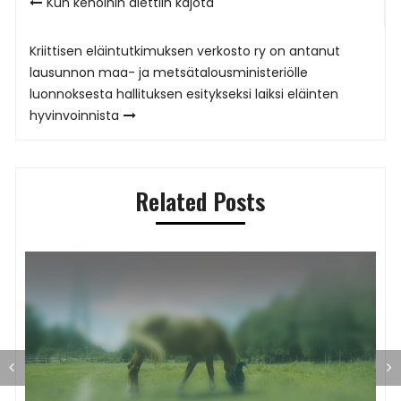
Kun kehoihin alettiin kajota
selaus
Kriittisen eläintutkimuksen verkosto ry on antanut
lausunnon maa- ja metsätalousministeriölle
luonnoksesta hallituksen esitykseksi laiksi eläinten
hyvinvoinnista
Related Posts