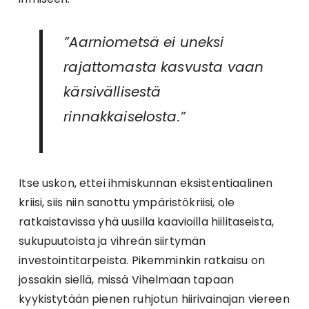
”Aarniometsä ei uneksi
rajattomasta kasvusta vaan
kärsivällisestä
rinnakkaiselosta.”
Itse uskon, ettei ihmiskunnan eksistentiaalinen
kriisi, siis niin sanottu ympäristökriisi, ole
ratkaistavissa yhä uusilla kaavioilla hiilitaseista,
sukupuutoista ja vihreän siirtymän
investointitarpeista. Pikemminkin ratkaisu on
jossakin siellä, missä Vihelmaan tapaan
kyykistytään pienen ruhjotun hiirivainajan viereen