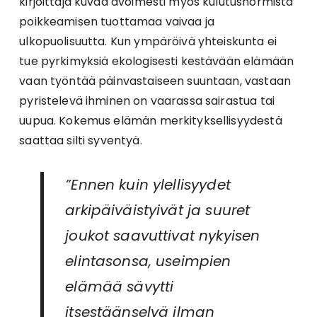
kirjoittaja kuvaa avoimesti myös kulutusnormista
poikkeamisen tuottamaa vaivaa ja
ulkopuolisuutta. Kun ympäröivä yhteiskunta ei
tue pyrkimyksiä ekologisesti kestävään elämään
vaan työntää päinvastaiseen suuntaan, vastaan
pyristelevä ihminen on vaarassa sairastua tai
uupua. Kokemus elämän merkityksellisyydestä
saattaa silti syventyä.
”Ennen kuin ylellisyydet
arkipäiväistyivät ja suuret
joukot saavuttivat nykyisen
elintasonsa, useimpien
elämää sävytti
itsestäänselvä ilman