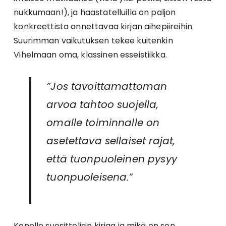
nukkumaan!), ja haastatelluilla on paljon
konkreettista annettavaa kirjan aihepiireihin.
Suurimman vaikutuksen tekee kuitenkin
Vihelmaan oma, klassinen esseistiikka.
”Jos tavoittamattoman
arvoa tahtoo suojella,
omalle toiminnalle on
asetettava sellaiset rajat,
että tuonpuoleinen pysyy
tuonpuoleisena.”
Kenelle suosittelisin kirjaa ja mikä on sen