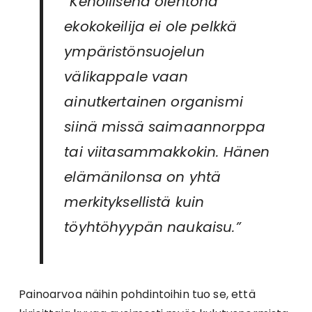
”Kehollisena olentona
ekokokeilija ei ole pelkkä
ympäristönsuojelun
välikappale vaan
ainutkertainen organismi
siinä missä saimaannorppa
tai viitasammakkokin. Hänen
elämänilonsa on yhtä
merkityksellistä kuin
töyhtöhyypän naukaisu.”
Painoarvoa näihin pohdintoihin tuo se, että