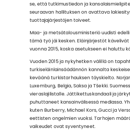
se, että tutkimustiedon ja kansalaismielipi
seuraavan hallituksen on avattava lakiesitys
tuottajajärjestöjen toiveet.
Maa- ja metsätalousministeriö uudisti edell
tämä työ jäi kesken. Eläinjärjestöt käveliv
vuonna 2015, koska asetukseen ei haluttu k
Vuoden 2015 ja nykyhetken välillä on tapah
turkiseläinlainsäädännön kannalta keskei
keväänä turkistarhauksen täyskielto. Norjan
Luxemburg, Belgia, Saksa ja Tšekki. Suomess
vieraslajilistalle. Jättikettuskandaali ja jär
puhuttaneet kansainvälisessä mediassa. Yh
kuten Burberry, Michael Kors, Gucci ja Vers
eettisten ongelmien vuoksi. Tarhojen määrä 
vaikeudet ovat syventyneet.