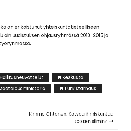
joka on erikoistunut yhteiskuntatieteelliseen
elulain uudistuksen ohjausryhmässä 2013–2015 ja
 työryhmässä.
Hallitusneuvottelut
Keskusta
Maatalousministeriö
Turkistarhaus
Kimmo Ohtonen: Katsoa ihmiskuntaa
toisten silmin?