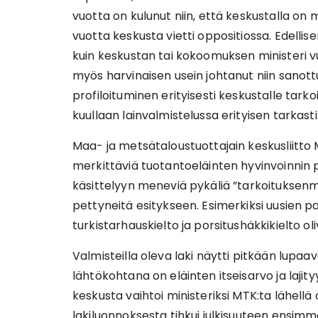
vuotta on kulunut niin, että keskustalla on m
vuotta keskusta vietti oppositiossa. Edelli
kuin keskustan tai kokoomuksen ministeri v
myös harvinaisen usein johtanut niin sanot
profiloituminen erityisesti keskustalle tar
kuullaan lainvalmistelussa erityisen tarkasti
Maa- ja metsätaloustuottajain keskusliitto 
merkittäviä tuotantoeläinten hyvinvoinnin 
käsittelyyn meneviä pykäliä ”tarkoituksenmuk
pettyneitä esitykseen. Esimerkiksi uusien p
turkistarhauskielto ja porsitushäkkikielto ol
Valmisteilla oleva laki näytti pitkään lupaava
lähtökohtana on eläinten itseisarvo ja lajit
keskusta vaihtoi ministeriksi MTK:ta lähellä
lakiluonnoksesta tihkui julkisuuteen ensimmäi