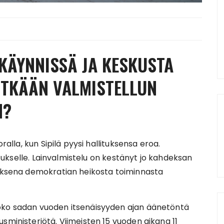
KÄYNNISSÄ JA KESKUSTA
ITKÄÄN VALMISTELLUN
N?
ralla, kun Sipilä pyysi hallituksensa eroa.
litukselle. Lainvalmistelu on kestänyt jo kahdeksan
tuksena demokratian heikosta toiminnasta
oko sadan vuoden itsenäisyyden ajan äänetöntä
sministeriötä. Viimeisten 15 vuoden aikana 11