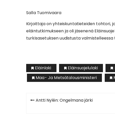
Salla Tuomivaara
Kirjoittaja on yhteiskuntatieteiden tohtori, 
eläintutkimukseen ja oli jäsenenä Eläinsuoj
turkisasetuksen uudistusta valmistelleessa
Eläinlaki
Eläinsuojelulaki
Maa- Ja Metsätalousministeri
Artikkelien
Antti Nylén: Ongelmana järki
selaus