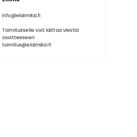
info@elaimiksi.fi
Toimitukselle voit laittaa viestiä
osoitteeseen:
toimitus@elaimiksi.fi