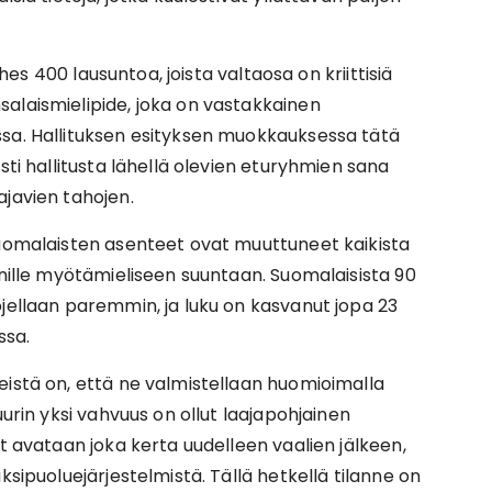
ähes 400 lausuntoa, joista valtaosa on kriittisiä
alaismielipide, joka on vastakkainen
ssa. Hallituksen esityksen muokkauksessa tätä
sti hallitusta lähellä olevien eturyhmien sana
ajavien tahojen.
suomalaisten asenteet ovat muuttuneet kaikista
nnille myötämieliseen suuntaan. Suomalaisista 90
ojellaan paremmin, ja luku on kasvanut jopa 23
ssa.
eistä on, että ne valmistellaan huomioimalla
uurin yksi vahvuus on ollut laajapohjainen
et avataan joka kerta uudelleen vaalien jälkeen,
ksipuoluejärjestelmistä. Tällä hetkellä tilanne on