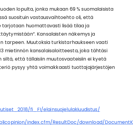
vuoden lopulta, jonka mukaan 69 % suomalaisista
sä suosituin vastausvaihtoehto oli, että
e tarjotaan huomattavasti lisää tilaa ja
äyttäytymistään”. Kansalaisten näkemys ja
en tarpeen. Muutoksia turkistarhaukseen vaati
mietinnön kansalaisaloitteesta, joka tähtäsi
siltä, että tällaisiin muutosvaateisiin ei kyetä
eriö pysyy yhtä voimakkaasti tuottajajärjestöjen
tiset_2018/fi_FI/elainsuojelulakiuudistus/
ublicopinion/index.cfm/ResultDoc/download/DocumentK