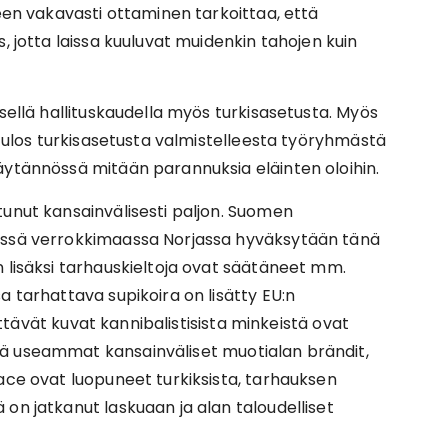
teen vakavasti ottaminen tarkoittaa, että
, jotta laissa kuuluvat muidenkin tahojen kuin
isellä hallituskaudella myös turkisasetusta. Myös
ät ulos turkisasetusta valmistelleesta työryhmästä
äytännössä mitään parannuksia eläinten oloihin.
tunut kansainvälisesti paljon. Suomen
sessä verrokkimaassa Norjassa hyväksytään tänä
 lisäksi tarhauskieltoja ovat säätäneet mm.
a tarhattava supikoira on lisätty EU:n
kyttävät kuvat kannibalistisista minkeistä ovat
ä useammat kansainväliset muotialan brändit,
ace ovat luopuneet turkiksista, tarhauksen
on jatkanut laskuaan ja alan taloudelliset