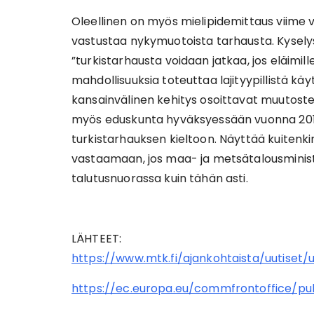
Oleellinen on myös mielipidemittaus viime 
vastustaa nykymuotoista tarhausta. Kyselys
”turkistarhausta voidaan jatkaa, jos eläimill
mahdollisuuksia toteuttaa lajityypillistä k
kansainvälinen kehitys osoittavat muutost
myös eduskunta hyväksyessään vuonna 2013 
turkistarhauksen kieltoon. Näyttää kuitenkin 
vastaamaan, jos maa- ja metsätalousminist
talutusnuorassa kuin tähän asti.
LÄHTEET:
https://www.mtk.fi/ajankohtaista/uutiset/uu
https://ec.europa.eu/commfrontoffice/p