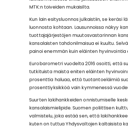
MTK:n toiveiden mukaisilta.
Kun lain esitysluonnos julkaistiin, se keräsi l
luonnosta kohtaan. Lausunnoissa näkyy kans
tuottajajärjestöjen muutosvastarinnan kan
kansalaisten tahdonilmaisua ei kuultu. Selvä
painoi enemmän kuin eläinten hyvinvointia 
Eurobarometri vuodelta 2016 osoitti, että 
tutkituista maista eniten eläinten hyvinvoi
prosenttia haluaa, että tuotantoeläimiä su
prosenttiyksikköä vain kymmenessä vuode
Suurten lakihankkeiden onnistumiselle kesk
kansalaismielipide. Suomen poliittisen kultt
valmistelu, joka estää sen, että lakihankke
kuten on tuttua Yhdysvaltojen kaltaisista ka