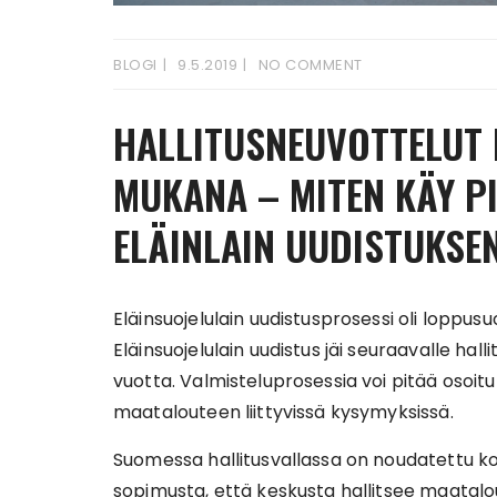
BLOGI
9.5.2019
NO COMMENT
HALLITUSNEUVOTTELUT 
MUKANA – MITEN KÄY P
ELÄINLAIN UUDISTUKSE
Eläinsuojelulain uudistusprosessi oli loppusuo
Eläinsuojelulain uudistus jäi seuraavalle hal
vuotta. Valmisteluprosessia voi pitää osoi
maatalouteen liittyvissä kysymyksissä.
Suomessa hallitusvallassa on noudatettu k
sopimusta, että keskusta hallitsee maatalou