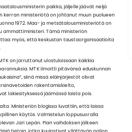
aatalousministerin paikka, jäljelle jäävät neljä
sen kerran ministeriötä on johtanut muun puolueen
uonna 1972. Maa- ja metsätalousministeriötä on
tu ammattiministeri. Tämä ministeriön
koittaa myös, että keskustan taustaorganisaatioita
.
MTK on jarruttanut ulostuloissaan kaikkia
parannuksia. MTK ilmoitti pitävänsä eduskunnan
aisina”, siinä missä eläinjärjestöt olivat
arsinavetoiden rakentamiskielto,
ivat lakiesityksessä jäämässä laista pois.
lta. Ministeriön blogissa luvattiin, että laissa
yypillinen käytös. Valmistelun loppusuoralla
 olevan Jari Lepän. Pian vaihdoksen jälkeen
siä tietoja, jotka kuulostivat yllättävän paljon