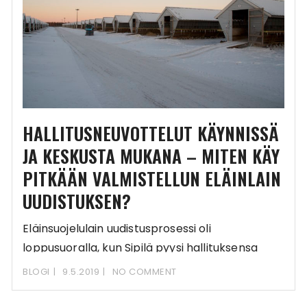
HALLITUSNEUVOTTELUT KÄYNNISSÄ
JA KESKUSTA MUKANA – MITEN KÄY
PITKÄÄN VALMISTELLUN ELÄINLAIN
UUDISTUKSEN?
Eläinsuojelulain uudistusprosessi oli
loppusuoralla, kun Sipilä pyysi hallituksensa
eroa. Eläinsuojelulain uudistus jäi seuraavalle
BLOGI
9.5.2019
NO COMMENT
hallitukselle. Lainvalmistelu