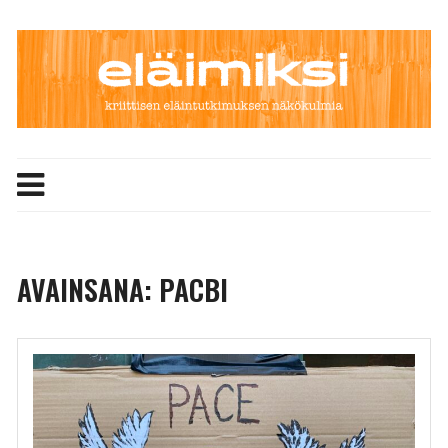
Skip
to
content
AVAINSANA:
PACBI