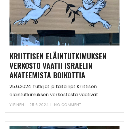
KRIITTISEN ELÄINTUTKIMUKSEN
VERKOSTO VAATII ISRAELIN
AKATEEMISTA BOIKOTTIA
25.6.2024 Tutkijat ja taiteilijat Kriittisen
eläintutkimuksen verkostosta vaativat
suomalaisia yliopistoja liittymään
YLEINEN
25.6.2024
NO COMMENT
palestiinalaisten perustamaan kampanjaan
israelilaisyliopistojen