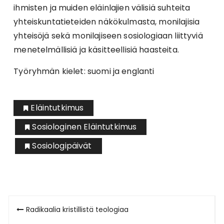
ihmisten ja muiden eläinlajien välisiä suhteita
yhteiskuntatieteiden näkökulmasta, monilajisia
yhteisöjä sekä monilajiseen sosiologiaan liittyviä
menetelmällisiä ja käsitteellisiä haasteita.
Työryhmän kielet: suomi ja englanti
Eläintutkimus
Sosiologinen Eläintutkimus
Sosiologipäivät
Artikkelien
Radikaalia kristillistä teologiaa