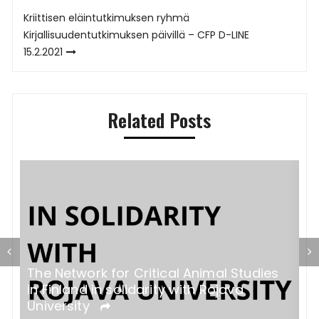
selaus
Kriittisen eläintutkimuksen ryhmä
Kirjallisuudentutkimuksen päivillä – CFP D-LINE
15.2.2021
Related Posts
The Network for Critical Animal Studies
K
in Finland in solidarity with Rojava
v
University
k