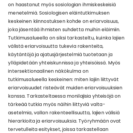
on haastanut myös sosiologian ihmiskeskeisiä
menetelmiä. Sosiologisen eläintutkimuksen
keskeinen kiinnostuksen kohde on eriarvoisuus,
joka jäsentää ihmisten suhdetta muihin eläimiin.
Tutkimusalueella on siksi tarkasteltu, kuinka lajien
välistä eriarvoisuutta tukevia rakenteita,
käytäntöjä ja ajatusjärjestelmiä tuotetaan ja
ylläpidetään yhteiskunnissa ja yhteisöissä. Myös
intersektionaalinen näkökulma on
tutkimusalueella keskeinen: miten lajiin liittyvät
eriarvoisuudet risteävät muiden eriarvoisuuksien
kanssa. Tarkasteltaessa monilajisia yhteisöjä on
tärkeää tutkia myös näihin liittyviä valta-
asetelmia, vallan rakenteellisuutta, lajien välisiä
hierarkioita ja eriarvoisuuksia. Työryhmään ovat
tervetulleita esitykset, joissa tarkastellaan