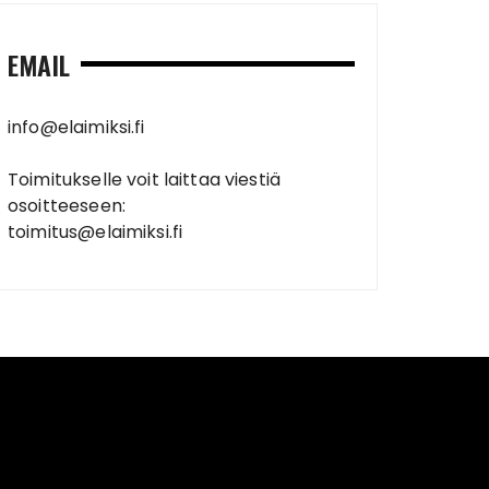
EMAIL
info@elaimiksi.fi
Toimitukselle voit laittaa viestiä
osoitteeseen:
toimitus@elaimiksi.fi