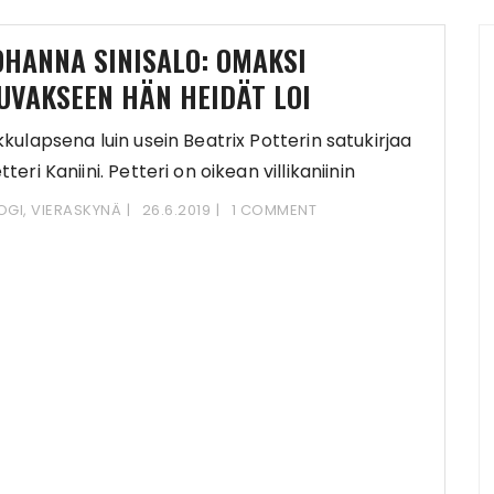
OHANNA SINISALO: OMAKSI
UVAKSEEN HÄN HEIDÄT LOI
kkulapsena luin usein Beatrix Potterin satukirjaa
tteri Kaniini. Petteri on oikean villikaniinin
köinen ja kokoinen,
OGI
,
VIERASKYNÄ
26.6.2019
1 COMMENT