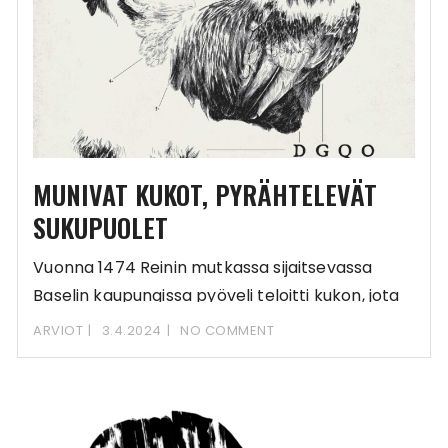
MUNIVAT KUKOT, PYRÄHTELEVÄT
SUKUPUOLET
Vuonna 1474 Reinin mutkassa sijaitsevassa
Baselin kaupungissa pyöveli teloitti kukon, jota
syytettiin munan munimisesta. Vanhin
ARVIOT
3.4.2024
NO COMMENT