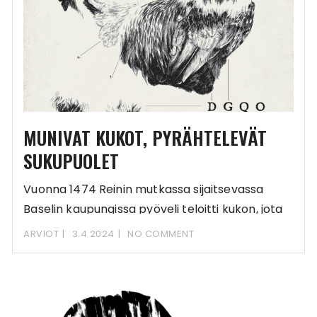
MUNIVAT KUKOT, PYRÄHTELEVÄT
SUKUPUOLET
Vuonna 1474 Reinin mutkassa sijaitsevassa
Baselin kaupungissa pyöveli teloitti kukon, jota
syytettiin munan munimisesta. Vanhin
ARVIOT
3.4.2024
NO COMMENT