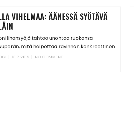
LLA VIHELMAA: ÄÄNESSÄ SYÖTÄVÄ
LÄIN
ni lihansyöjä tahtoo unohtaa ruokansa
kuperän, mitä helpottaa ravinnon konkreettinen
 semioottinen prosessoiminen. Ennen ruokailua
OGI
13.2.2019
NO COMMENT