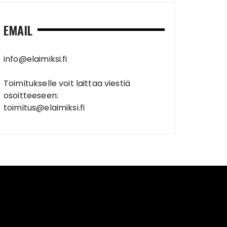
EMAIL
info@elaimiksi.fi
Toimitukselle voit laittaa viestiä
osoitteeseen:
toimitus@elaimiksi.fi