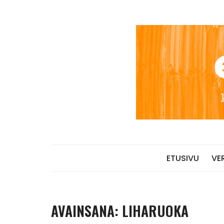
Skip
to
content
ETUSIVU
VE
AVAINSANA:
LIHARUOKA