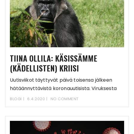
TIINA OLLILA: KÄSISSÄMME
(KÄDELLISTEN) KRIISI
Uutisviikot täyttyvät päivä toisensa jälkeen
hätäännyttävistä koronauutisista. Viruksesta
puhutaan tällä hetkellä eniten tietysti
BLOGI
6.4.2020
NO COMMENT
terveydenhuollon, talouden,