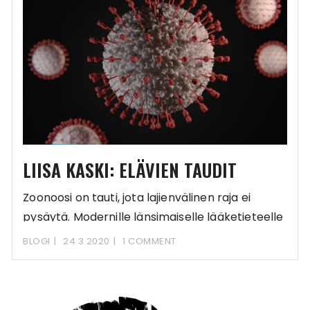
LIISA KASKI: ELÄVIEN TAUDIT
Zoonoosi on tauti, jota lajienvälinen raja ei
pysäytä. Modernille länsimaiselle lääketieteelle
ilmiön tunnisti ja nimesi
BLOGI
24.3.2020
1 COMMENT