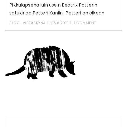
Pikkulapsena luin usein Beatrix Potterin
satukirjaa Petteri Kaniini. Petteri on oikean
villikaniinin näköinen ja kokoinen,
BLOGI
,
VIERASKYNÄ
26.6.2019
1 COMMENT