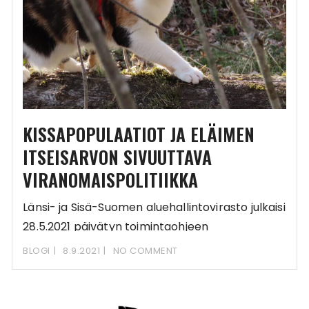
KISSAPOPULAATIOT JA ELÄIMEN
ITSEISARVON SIVUUTTAVA
VIRANOMAISPOLITIIKKA
Länsi- ja Sisä-Suomen aluehallintovirasto julkaisi
28.5.2021 päivätyn toimintaohjeen
Kissapopulaation hävittämisen
BLOGI
8.9.2021
NO COMMENT
hallintomenettely kunnallisessa
viranomaisessa. Tämä on