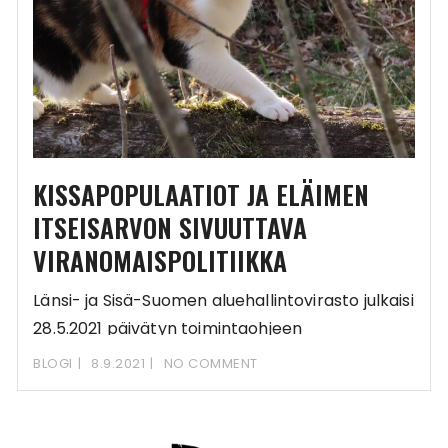
KISSAPOPULAATIOT JA ELÄIMEN
ITSEISARVON SIVUUTTAVA
VIRANOMAISPOLITIIKKA
Länsi- ja Sisä-Suomen aluehallintovirasto julkaisi
28.5.2021 päivätyn toimintaohjeen
Kissapopulaation hävittämisen
BLOGI
8.9.2021
NO COMMENT
hallintomenettely kunnallisessa
viranomaisessa. Tämä on