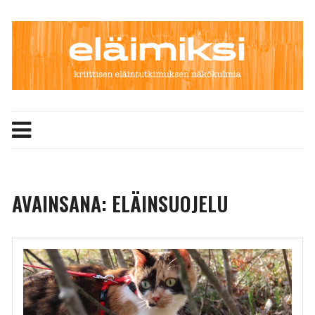
Skip
to
content
AVAINSANA:
ELÄINSUOJELU