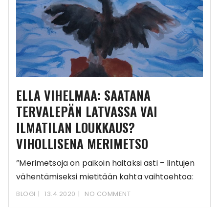
ELLA VIHELMAA: SAATANA
TERVALEPÄN LATVASSA VAI
ILMATILAN LOUKKAUS?
VIHOLLISENA MERIMETSO
”Merimetsoja on paikoin haitaksi asti – lintujen
vähentämiseksi mietitään kahta vaihtoehtoa:
Öljyä tai tulta munille.”
BLOGI
13.4.2020
NO COMMENT