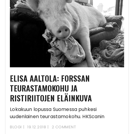
ELISA AALTOLA: FORSSAN
TEURASTAMOKOHU JA
RISTIRIITOJEN ELÄINKUVA
Lokakuun lopussa Suomessa puhkesi
uudenlainen teurastamokohu. HKScanin
Forssan teurastamon ohi kulkenut henkilö
BLOGI
19.12.2018
2 COMMENT
kertoi kuulleensa, kuinka