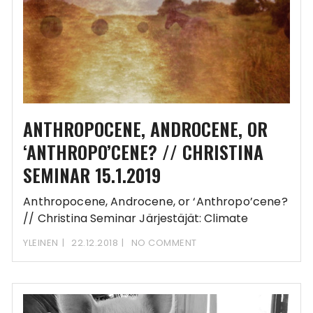
ANTHROPOCENE, ANDROCENE, OR
‘ANTHROPO’CENE? // CHRISTINA
SEMINAR 15.1.2019
Anthropocene, Androcene, or ‘Anthropo’cene?
// Christina Seminar Järjestäjät: Climate
Sustainability in the Kitchen ja Kriittisen
YLEINEN
22.12.2018
NO COMMENT
eläintutkimuksen verkosto Date: